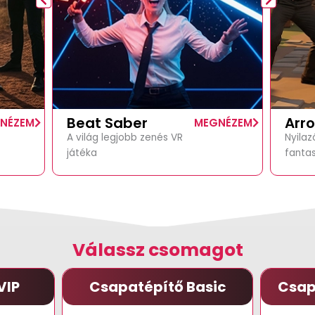
Beat Saber​
Arr
NÉZEM
MEGNÉZEM
A világ legjobb zenés VR
Nyilaz
játéka
fantas
Válassz csomagot
VIP
Csapatépítő Basic
Csap