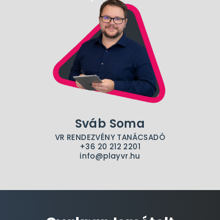
Sváb Soma
VR RENDEZVÉNY TANÁCSADÓ
+36 20 212 2201
info@playvr.hu