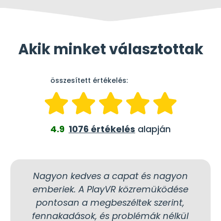
Akik minket választottak
összesített értékelés:
4.9
1076 értékelés
alapján
Nagyon kedves a capat és nagyon
emberiek. A PlayVR közremüködése
pontosan a megbeszéltek szerint,
fennakadások, és problémák nélkül