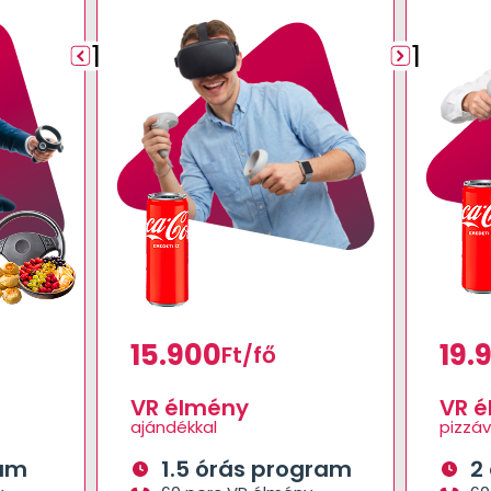
1
1
15.900
19.
Ft/fő
VR élmény
VR 
ajándékkal
pizzáv
ram
1.5 órás program
2