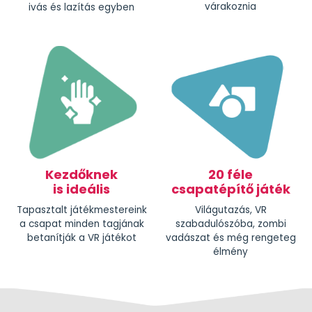
várakoznia
ivás és lazítás egyben
Kezdőknek
20 féle
is ideális
csapatépítő játék
Tapasztalt játékmestereink
Világutazás, VR
a csapat minden tagjának
szabadulószóba, zombi
betanítják a VR játékot
vadászat és még rengeteg
élmény