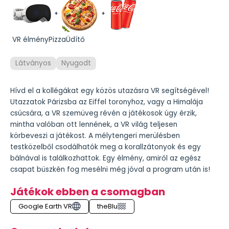
VR élmény
Pizza
Üdítő
Látványos
Nyugodt
Hívd el a kollégákat egy közös utazásra VR segítségével!
Utazzatok Párizsba az Eiffel toronyhoz, vagy a Himalája
csúcsára, a VR szemüveg révén a játékosok úgy érzik,
mintha valóban ott lennének, a VR világ teljesen
körbeveszi a játékost. A mélytengeri merülésben
testközelből csodálhatók meg a korallzátonyok és egy
bálnával is találkozhattok. Egy élmény, amiről az egész
csapat büszkén fog mesélni még jóval a program után is!
Játékok ebben a csomagban
Google Earth VR
theBlu