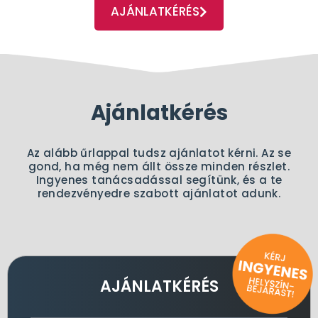
AJÁNLATKÉRÉS
Ajánlatkérés
Az alább űrlappal tudsz ajánlatot kérni. Az se
gond, ha még nem állt össze minden részlet.
Ingyenes tanácsadással segítünk, és a te
rendezvényedre szabott ajánlatot adunk.
AJÁNLATKÉRÉS