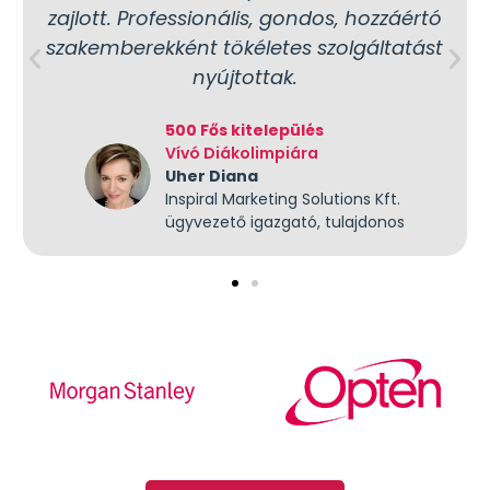
zajlott. Professionális, gondos, hozzáértó
szakemberekként tökéletes szolgáltatást
nyújtottak.
500 Fős kitelepülés
Vívó Diákolimpiára
Uher Diana
Inspiral Marketing Solutions Kft.
ügyvezető igazgató, tulajdonos