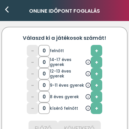
ONLINE IDŐPONT FOGLALÁS
Válaszd ki a játékosok számát!
-
0
+
felnőtt
14-17 éves
-
0
+
gyerek
12-13 éves
-
0
+
gyerek
-
0
+
9-11 éves gyerek
-
0
+
8 éves gyerek
-
0
+
kísérő felnőtt
ELŐZŐ
KÖVETKEZŐ